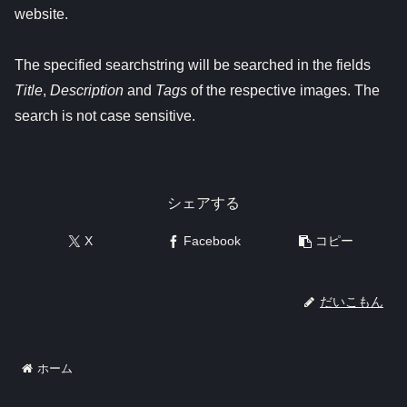
website.
The specified searchstring will be searched in the fields
Title
,
Description
and
Tags
of the respective images. The
search is not case sensitive.
シェアする
X
Facebook
コピー
だいこもん
ホーム