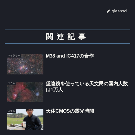
glasnsci
関連記事
M38 and IC417の合作
ギャラリー
望遠鏡を使っている天文民の国内人数
コラム
は1万人
天体CMOSの露光時間
コラム